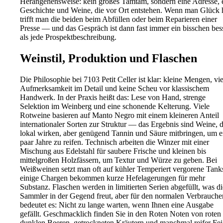
Herangehensweise: kein großes Tamtam, sondern eine Adresse, 
Geschichte und Weine, die vor Ort entstehen. Wenn man Glück h
trifft man die beiden beim Abfüllen oder beim Reparieren einer
Presse — und das Gespräch ist dann fast immer ein bisschen bes
als jede Prospektbeschreibung.
Weinstil, Produktion und Flaschen
Die Philosophie bei 7103 Petit Celler ist klar: kleine Mengen, vie
Aufmerksamkeit im Detail und keine Scheu vor klassischem
Handwerk. In der Praxis heißt das: Lese von Hand, strenge
Selektion im Weinberg und eine schonende Kelterung. Viele
Rotweine basieren auf Manto Negro mit einem kleineren Anteil
internationaler Sorten zur Struktur — das Ergebnis sind Weine, d
lokal wirken, aber genügend Tannin und Säure mitbringen, um e
paar Jahre zu reifen. Technisch arbeiten die Winzer mit einer
Mischung aus Edelstahl für saubere Frische und kleinen bis
mittelgroßen Holzfässern, um Textur und Würze zu geben. Bei
Weißweinen setzt man oft auf kühler Temperiert vergorene Tank
einige Chargen bekommen kurze Hefelagerungen für mehr
Substanz. Flaschen werden in limitierten Serien abgefüllt, was di
Sammler in der Gegend freut, aber für den normalen Verbrauche
bedeutet es: Nicht zu lange warten, wenn Ihnen eine Ausgabe
gefällt. Geschmacklich finden Sie in den Roten Noten von roten
dunklen Beeren, getrockneten Kräutern und manchmal reifer Fei