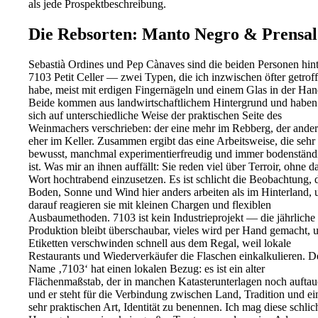
als jede Prospektbeschreibung.
Die Rebsorten: Manto Negro & Prensal
Sebastià Ordines und Pep Cànaves sind die beiden Personen hint
7103 Petit Celler — zwei Typen, die ich inzwischen öfter getrof
habe, meist mit erdigen Fingernägeln und einem Glas in der Han
Beide kommen aus landwirtschaftlichem Hintergrund und haben
sich auf unterschiedliche Weise der praktischen Seite des
Weinmachers verschrieben: der eine mehr im Rebberg, der ande
eher im Keller. Zusammen ergibt das eine Arbeitsweise, die sehr
bewusst, manchmal experimentierfreudig und immer bodenständ
ist. Was mir an ihnen auffällt: Sie reden viel über Terroir, ohne d
Wort hochtrabend einzusetzen. Es ist schlicht die Beobachtung, 
Boden, Sonne und Wind hier anders arbeiten als im Hinterland, 
darauf reagieren sie mit kleinen Chargen und flexiblen
Ausbaumethoden. 7103 ist kein Industrieprojekt — die jährliche
Produktion bleibt überschaubar, vieles wird per Hand gemacht, 
Etiketten verschwinden schnell aus dem Regal, weil lokale
Restaurants und Wiederverkäufer die Flaschen einkalkulieren. D
Name ‚7103‘ hat einen lokalen Bezug: es ist ein alter
Flächenmaßstab, der in manchen Katasterunterlagen noch auftau
und er steht für die Verbindung zwischen Land, Tradition und ei
sehr praktischen Art, Identität zu benennen. Ich mag diese schlic