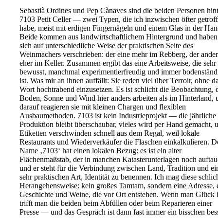
Sebastià Ordines und Pep Cànaves sind die beiden Personen hint
7103 Petit Celler — zwei Typen, die ich inzwischen öfter getrof
habe, meist mit erdigen Fingernägeln und einem Glas in der Han
Beide kommen aus landwirtschaftlichem Hintergrund und haben
sich auf unterschiedliche Weise der praktischen Seite des
Weinmachers verschrieben: der eine mehr im Rebberg, der ande
eher im Keller. Zusammen ergibt das eine Arbeitsweise, die sehr
bewusst, manchmal experimentierfreudig und immer bodenständ
ist. Was mir an ihnen auffällt: Sie reden viel über Terroir, ohne d
Wort hochtrabend einzusetzen. Es ist schlicht die Beobachtung, 
Boden, Sonne und Wind hier anders arbeiten als im Hinterland, 
darauf reagieren sie mit kleinen Chargen und flexiblen
Ausbaumethoden. 7103 ist kein Industrieprojekt — die jährliche
Produktion bleibt überschaubar, vieles wird per Hand gemacht, 
Etiketten verschwinden schnell aus dem Regal, weil lokale
Restaurants und Wiederverkäufer die Flaschen einkalkulieren. D
Name ‚7103‘ hat einen lokalen Bezug: es ist ein alter
Flächenmaßstab, der in manchen Katasterunterlagen noch auftau
und er steht für die Verbindung zwischen Land, Tradition und ei
sehr praktischen Art, Identität zu benennen. Ich mag diese schlic
Herangehensweise: kein großes Tamtam, sondern eine Adresse, 
Geschichte und Weine, die vor Ort entstehen. Wenn man Glück h
trifft man die beiden beim Abfüllen oder beim Reparieren einer
Presse — und das Gespräch ist dann fast immer ein bisschen bes