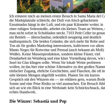
Ich erinnere mich an meinen ersten Besuch in Santa Maria del C
die Marktplatzuhr schleicht, der Duft von frisch gebackenen
Ensaimadas hängt in der Luft, und ein paar Kilometer weiter, in
einer ruhigen Seitenstraße, arbeitet ein kleines Team an Weinen, 
man nicht sofort in Schubladen steckt. 7103 Petit Celler ist gena
ein Betrieb — überschaubar, ordentlich neugierig und deutlich
mallorquinisch. Die beiden Gründer, die sich mehr für Rebe und
Ton als für großes Marketing interessieren, kultivieren vor allem
Manto Negro für Rotweine und Prensal (auch bekannt als Moll) 
Weißes. Keine Massenproduktion, sondern kleine Fässer, viel
Detailarbeit im Weinberg und eine klare Vorstellung davon, wie 
Insel im Glas klingen sollte. Wenn Sie lokale Weine probieren
wollen, ist das hier eine schöne Alternative zu den großen Name
einfacher Zugang, ehrliche Geschichten, und Flaschen, die oft in
sehr kleinen Mengen abgefüllt werden. Planen Sie ein kurzes
Gespräch mit den Winzern ein — sie erklären gern, warum Bode
Sonne und eine Prise Risiko so viel ausmachen. Ein Besuch fühl
sich an wie ein Blick in eine Werkstatt: kein Schnickschnack, da
echtes Handwerk.
Die Winzer: Sebastià und Pep