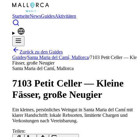
Zum Hauptinhalt springen
Startseite
News
Guides
Aktivitäten
Zurück zu den Guides
Guides
/
Santa Maria del Camí, Mallorca
/
7103 Petit Celler — Kle
Fässer, große Neugier
Santa Maria del Camí, Mallorca
7103 Petit Celler — Kleine
Fässer, große Neugier
Ein kleines, persönliches Weingut in Santa Maria del Camí mit
klarer Handschrift: lokale Rebsorten, limitierte Chargen und
Verkostungen nach Vereinbarung.
Teilen
: