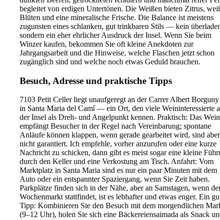
begleitet von erdigen Untertönen. Die Weißen bieten Zitrus, wei
Blüten und eine mineralische Frische. Die Balance ist meistens
zugunsten eines schlanken, gut trinkbaren Stils — kein überladen
sondern ein eher ehrlicher Ausdruck der Insel. Wenn Sie beim
Winzer kaufen, bekommen Sie oft kleine Anekdoten zur
Jahrgangsarbeit und die Hinweise, welche Flaschen jetzt schon
zugänglich sind und welche noch etwas Geduld brauchen.
Besuch, Adresse und praktische Tipps
7103 Petit Celler liegt unaufgeregt an der Carrer Albert Borguny
in Santa Maria del Camí — ein Ort, den viele Weininteressierte 
der Insel als Dreh- und Angelpunkt kennen. Praktisch: Das Wei
empfängt Besucher in der Regel nach Vereinbarung; spontane
Anläufe können klappen, wenn gerade gearbeitet wird, sind aber
nicht garantiert. Ich empfehle, vorher anzurufen oder eine kurze
Nachricht zu schicken, dann gibt es meist sogar eine kleine Füh
durch den Keller und eine Verkostung am Tisch. Anfahrt: Vom
Marktplatz in Santa Maria sind es nur ein paar Minuten mit dem
Auto oder ein entspannter Spaziergang, wenn Sie Zeit haben.
Parkplätze finden sich in der Nähe, aber an Samstagen, wenn de
Wochenmarkt stattfindet, ist es lebhafter und etwas enger. Ein gu
Tipp: Kombinieren Sie den Besuch mit dem morgendlichen Mar
(9–12 Uhr), holen Sie sich eine Bäckereiensaimada als Snack u