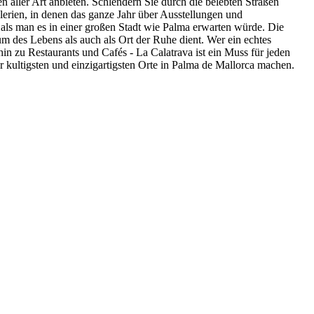
n aller Art anbieten. Schlendern Sie durch die belebten Straßen
lerien, in denen das ganze Jahr über Ausstellungen und
 als man es in einer großen Stadt wie Palma erwarten würde. Die
m des Lebens als auch als Ort der Ruhe dient. Wer ein echtes
 hin zu Restaurants und Cafés - La Calatrava ist ein Muss für jeden
r kultigsten und einzigartigsten Orte in Palma de Mallorca machen.