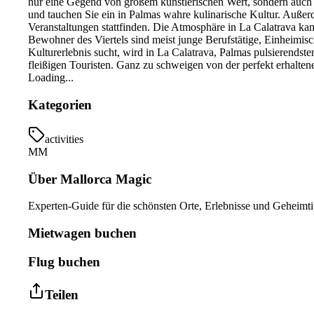
nur eine Gegend von großem künstlerischen Wert, sondern auch vo
und tauchen Sie ein in Palmas wahre kulinarische Kultur. Außer
Veranstaltungen stattfinden. Die Atmosphäre in La Calatrava ka
Bewohner des Viertels sind meist junge Berufstätige, Einheimis
Kulturerlebnis sucht, wird in La Calatrava, Palmas pulsierendstem
fleißigen Touristen. Ganz zu schweigen von der perfekt erhalten
Loading...
Kategorien
activities
MM
Über Mallorca Magic
Experten-Guide für die schönsten Orte, Erlebnisse und Geheimti
Mietwagen buchen
Flug buchen
Teilen