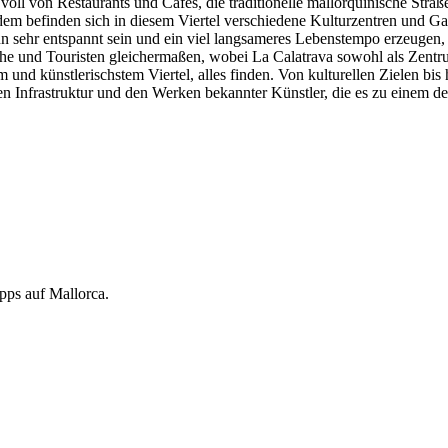
ll von Restaurants und Cafés, die traditionelle mallorquinische Straße
dem befinden sich in diesem Viertel verschiedene Kulturzentren und Ga
nn sehr entspannt sein und ein viel langsameres Lebenstempo erzeugen,
che und Touristen gleichermaßen, wobei La Calatrava sowohl als Zentru
 und künstlerischstem Viertel, alles finden. Von kulturellen Zielen bis
en Infrastruktur und den Werken bekannter Künstler, die es zu einem de
pps auf Mallorca.