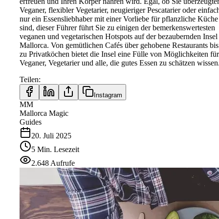
erfreuen und Ihren Körper nähren wird. Egal, ob Sie überzeugte
Veganer, flexibler Vegetarier, neugieriger Pescatarier oder einfac
nur ein Essensliebhaber mit einer Vorliebe für pflanzliche Küche
sind, dieser Führer führt Sie zu einigen der bemerkenswertesten
veganen und vegetarischen Hotspots auf der bezaubernden Insel
Mallorca. Von gemütlichen Cafés über gehobene Restaurants bis
zu Privatköchen bietet die Insel eine Fülle von Möglichkeiten für
Veganer, Vegetarier und alle, die gutes Essen zu schätzen wissen
Teilen
:
Instagram
MM
Mallorca Magic
Guides
20. Juli 2025
5
Min.
Lesezeit
2.648
Aufrufe