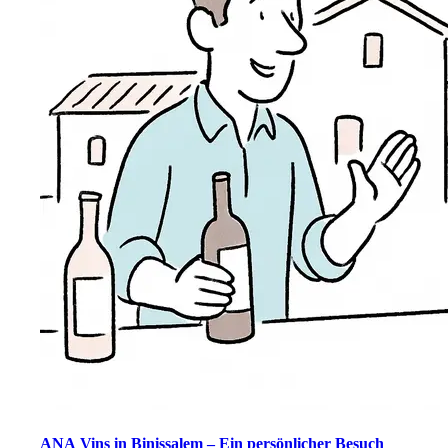
ANA Vins in Binissalem – Ein persönlicher Besuch