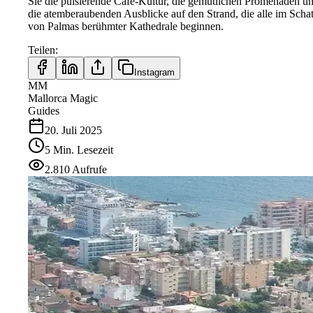
Sie die pulsierende Café-Kultur, die gemütlichen Promenaden u
die atemberaubenden Ausblicke auf den Strand, die alle im Scha
von Palmas berühmter Kathedrale beginnen.
Teilen
:
Instagram
MM
Mallorca Magic
Guides
20. Juli 2025
5
Min.
Lesezeit
2.810
Aufrufe