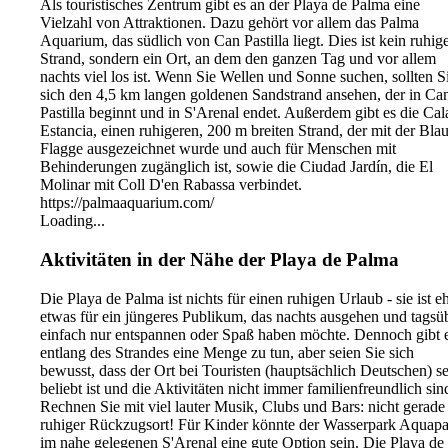
Als touristisches Zentrum gibt es an der Playa de Palma eine
Vielzahl von Attraktionen. Dazu gehört vor allem das Palma
Aquarium, das südlich von Can Pastilla liegt. Dies ist kein ruhig
Strand, sondern ein Ort, an dem den ganzen Tag und vor allem
nachts viel los ist. Wenn Sie Wellen und Sonne suchen, sollten S
sich den 4,5 km langen goldenen Sandstrand ansehen, der in Ca
Pastilla beginnt und in S'Arenal endet. Außerdem gibt es die Cal
Estancia, einen ruhigeren, 200 m breiten Strand, der mit der Bla
Flagge ausgezeichnet wurde und auch für Menschen mit
Behinderungen zugänglich ist, sowie die Ciudad Jardín, die El
Molinar mit Coll D'en Rabassa verbindet.
https://palmaaquarium.com/
Loading...
Aktivitäten in der Nähe der Playa de Palma
Die Playa de Palma ist nichts für einen ruhigen Urlaub - sie ist e
etwas für ein jüngeres Publikum, das nachts ausgehen und tagsü
einfach nur entspannen oder Spaß haben möchte. Dennoch gibt 
entlang des Strandes eine Menge zu tun, aber seien Sie sich
bewusst, dass der Ort bei Touristen (hauptsächlich Deutschen) s
beliebt ist und die Aktivitäten nicht immer familienfreundlich sin
Rechnen Sie mit viel lauter Musik, Clubs und Bars: nicht gerade
ruhiger Rückzugsort! Für Kinder könnte der Wasserpark Aquap
im nahe gelegenen S'Arenal eine gute Option sein. Die Playa de