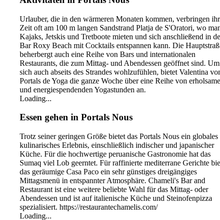
Urlauber, die in den wärmeren Monaten kommen, verbringen ih
Zeit oft am 100 m langen Sandstrand Platja de S'Oratori, wo ma
Kajaks, Jetskis und Tretboote mieten und sich anschließend in de
Bar Roxy Beach mit Cocktails entspannen kann. Die Hauptstraß
beherbergt auch eine Reihe von Bars und internationalen
Restaurants, die zum Mittag- und Abendessen geöffnet sind. Um
sich auch abseits des Strandes wohlzufühlen, bietet Valentina vo
Portals de Yoga die ganze Woche über eine Reihe von erholsam
und energiespendenden Yogastunden an.
Loading...
Essen gehen in Portals Nous
Trotz seiner geringen Größe bietet das Portals Nous ein globales
kulinarisches Erlebnis, einschließlich indischer und japanischer
Küche. Für die hochwertige peruanische Gastronomie hat das
Sumaq viel Lob geerntet. Für raffinierte mediterrane Gerichte bie
das geräumige Casa Paco ein sehr günstiges dreigängiges
Mittagsmenü in entspannter Atmosphäre. Chameli's Bar and
Restaurant ist eine weitere beliebte Wahl für das Mittag- oder
Abendessen und ist auf italienische Küche und Steinofenpizza
spezialisiert. https://restaurantechamelis.com/
Loading...