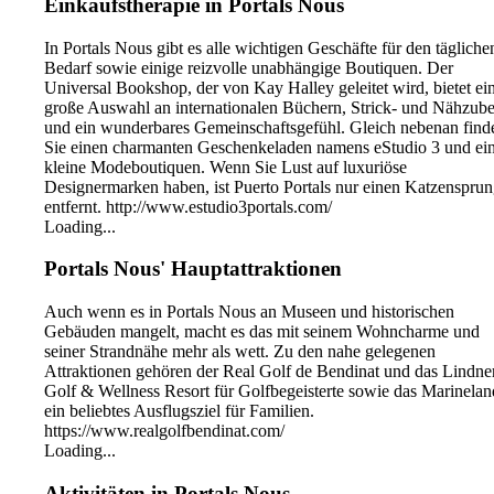
Einkaufstherapie in Portals Nous
In Portals Nous gibt es alle wichtigen Geschäfte für den tägliche
Bedarf sowie einige reizvolle unabhängige Boutiquen. Der
Universal Bookshop, der von Kay Halley geleitet wird, bietet ei
große Auswahl an internationalen Büchern, Strick- und Nähzub
und ein wunderbares Gemeinschaftsgefühl. Gleich nebenan find
Sie einen charmanten Geschenkeladen namens eStudio 3 und ei
kleine Modeboutiquen. Wenn Sie Lust auf luxuriöse
Designermarken haben, ist Puerto Portals nur einen Katzenspru
entfernt. http://www.estudio3portals.com/
Loading...
Portals Nous' Hauptattraktionen
Auch wenn es in Portals Nous an Museen und historischen
Gebäuden mangelt, macht es das mit seinem Wohncharme und
seiner Strandnähe mehr als wett. Zu den nahe gelegenen
Attraktionen gehören der Real Golf de Bendinat und das Lindne
Golf & Wellness Resort für Golfbegeisterte sowie das Marinelan
ein beliebtes Ausflugsziel für Familien.
https://www.realgolfbendinat.com/
Loading...
Aktivitäten in Portals Nous