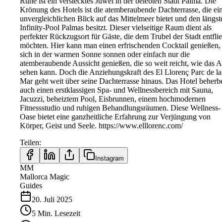
Ruhe ist ein verstecktes Juwel in der belebten Stadt Palma. Die
Krönung des Hotels ist die atemberaubende Dachterrasse, die ei
unvergleichlichen Blick auf das Mittelmeer bietet und den längst
Infinity-Pool Palmas besitzt. Dieser vielseitige Raum dient als
perfekter Rückzugsort für Gäste, die dem Trubel der Stadt entfli
möchten. Hier kann man einen erfrischenden Cocktail genießen,
sich in der warmen Sonne sonnen oder einfach nur die
atemberaubende Aussicht genießen, die so weit reicht, wie das 
sehen kann. Doch die Anziehungskraft des El Llorenç Parc de la
Mar geht weit über seine Dachterrasse hinaus. Das Hotel beherb
auch einen erstklassigen Spa- und Wellnessbereich mit Sauna,
Jacuzzi, beheiztem Pool, Eisbrunnen, einem hochmodernen
Fitnessstudio und ruhigen Behandlungsräumen. Diese Wellness-
Oase bietet eine ganzheitliche Erfahrung zur Verjüngung von
Körper, Geist und Seele. https://www.elllorenc.com/
Teilen
:
Instagram
MM
Mallorca Magic
Guides
20. Juli 2025
5
Min.
Lesezeit