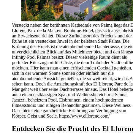
Versteckt neben der berühmten Kathedrale von Palma liegt das E
Llorenç Parc de la Mar, ein Boutique-Hotel, das sich ausschließl
an Erwachsene richtet. Dieser Zufluchtsort des Friedens und der
Ruhe ist ein verstecktes Juwel in der belebten Stadt Palma. Die
Krönung des Hotels ist die atemberaubende Dachterrasse, die ei
unvergleichlichen Blick auf das Mittelmeer bietet und den längst
Infinity-Pool Palmas besitzt. Dieser vielseitige Raum dient als
perfekter Rückzugsort für Gäste, die dem Trubel der Stadt entfli
möchten. Hier kann man einen erfrischenden Cocktail genießen,
sich in der warmen Sonne sonnen oder einfach nur die
atemberaubende Aussicht genießen, die so weit reicht, wie das 
sehen kann. Doch die Anziehungskraft des El Llorenç Parc de la
Mar geht weit über seine Dachterrasse hinaus. Das Hotel beherb
auch einen erstklassigen Spa- und Wellnessbereich mit Sauna,
Jacuzzi, beheiztem Pool, Eisbrunnen, einem hochmodernen
Fitnessstudio und ruhigen Behandlungsräumen. Diese Wellness-
Oase bietet eine ganzheitliche Erfahrung zur Verjüngung von
Körper, Geist und Seele. https://www.elllorenc.com/
Entdecken Sie die Pracht des El Lloren