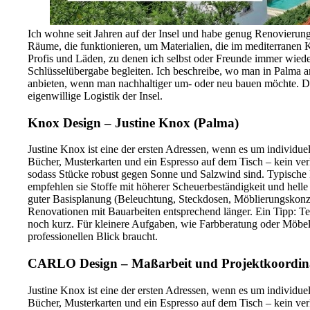
Ich wohne seit Jahren auf der Insel und habe genug Renovierunge
Räume, die funktionieren, um Materialien, die im mediterranen K
Profis und Läden, zu denen ich selbst oder Freunde immer wieder
Schlüsselübergabe begleiten. Ich beschreibe, wo man in Palma 
anbieten, wenn man nachhaltiger um- oder neu bauen möchte. Dies
eigenwillige Logistik der Insel.
Knox Design – Justine Knox (Palma)
Justine Knox ist eine der ersten Adressen, wenn es um individu
Bücher, Musterkarten und ein Espresso auf dem Tisch – kein verk
sodass Stücke robust gegen Sonne und Salzwind sind. Typische P
empfehlen sie Stoffe mit höherer Scheuerbeständigkeit und hell
guter Basisplanung (Beleuchtung, Steckdosen, Möblierungskonzept
Renovationen mit Bauarbeiten entsprechend länger. Ein Tipp: T
noch kurz. Für kleinere Aufgaben, wie Farbberatung oder Möbels
professionellen Blick braucht.
CARLO Design – Maßarbeit und Projektkoordin
Justine Knox ist eine der ersten Adressen, wenn es um individu
Bücher, Musterkarten und ein Espresso auf dem Tisch – kein verk