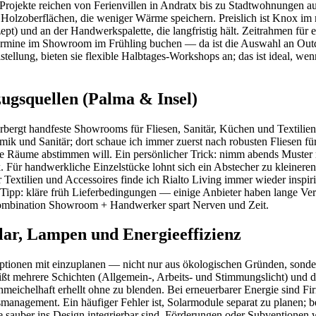
rojekte reichen von Ferienvillen in Andratx bis zu Stadtwohnungen au
e Holzoberflächen, die weniger Wärme speichern. Preislich ist Knox im
) und an der Handwerkspalette, die langfristig hält. Zeitrahmen für e
ermine im Showroom im Frühling buchen — da ist die Auswahl an Outdo
tellung, bieten sie flexible Halbtages-Workshops an; das ist ideal, w
ugsquellen (Palma & Insel)
erbergt handfeste Showrooms für Fliesen, Sanitär, Küchen und Textili
ramik und Sanitär; dort schaue ich immer zuerst nach robusten Fliesen
e Räume abstimmen will. Ein persönlicher Trick: nimm abends Muster 
. Für handwerkliche Einzelstücke lohnt sich ein Abstecher zu kleiner
r Textilien und Accessoires finde ich Rialto Living immer wieder inspiri
k-Tipp: kläre früh Lieferbedingungen — einige Anbieter haben lange Ve
 Kombination Showroom + Handwerker spart Nerven und Zeit.
lar, Lampen und Energieeffizienz
Optionen mit einzuplanen — nicht nur aus ökologischen Gründen, sonde
eißt mehrere Schichten (Allgemein-, Arbeits- und Stimmungslicht) und
meichelhaft erhellt ohne zu blenden. Bei erneuerbarer Energie sind F
usmanagement. Ein häufiger Fehler ist, Solarmodule separat zu planen; 
 sauber ins Design integrierbar sind. Förderungen oder Subventionen 