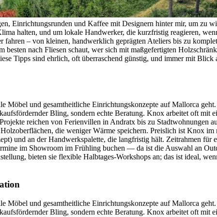
n, Einrichtungsrunden und Kaffee mit Designern hinter mir, um zu wiss
lima halten, und um lokale Handwerker, die kurzfristig reagieren, wenn 
 fahren – von kleinen, handwerklich geprägten Ateliers bis zu komplett
am besten nach Fliesen schaut, wer sich mit maßgefertigten Holzschrä
e Tipps sind ehrlich, oft überraschend günstig, und immer mit Blick a
elle Möbel und gesamtheitliche Einrichtungskonzepte auf Mallorca geh
aufsfördernder Bling, sondern echte Beratung. Knox arbeitet oft mit e
rojekte reichen von Ferienvillen in Andratx bis zu Stadtwohnungen au
e Holzoberflächen, die weniger Wärme speichern. Preislich ist Knox im
) und an der Handwerkspalette, die langfristig hält. Zeitrahmen für e
ermine im Showroom im Frühling buchen — da ist die Auswahl an Outdo
tellung, bieten sie flexible Halbtages-Workshops an; das ist ideal, w
ation
elle Möbel und gesamtheitliche Einrichtungskonzepte auf Mallorca geh
aufsfördernder Bling, sondern echte Beratung. Knox arbeitet oft mit e