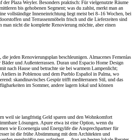
f der Plaza Weyler. Besonders praktisch: Für vielgenutzte Räume
 mittleren bis gehobenen Segment; was du zahlst, merkt man an
ine vollständige Inneneinrichtung liegt meist bei 8–16 Wochen, bei
orstoffen und Terrassenmöbeln frisch und die Lieferzeiten sind
enn man nicht die komplette Renovierung möchte, aber einen
en, die jeden Renovierungsplan beschleunigen. Almacenes Femenías
 für Bäder und Außenterrassen. Duran und Espacio Home Design
mit nach Hause und betrachte sie bei warmem Lampenlicht;
en Ateliers in Poblenou und dem Pueblo Español in Palma, wo
erend: skandinavisches Gespür trifft mediterranen Stil, und das
rfügbarkeiten im Sommer, andere lagern lokal und können
rn weil sie langfristig Geld sparen und den Wohnkomfort
 dimmbare Lösungen. Apure etwa ist eine Option, wenn du
irmen wie Ecoenergia und Energylife die Ansprechpartner für
besser ist die frühe Abstimmung mit dem Architekten und
werden regelmäßig neu aufgelegt — frag am besten lokale Berater,