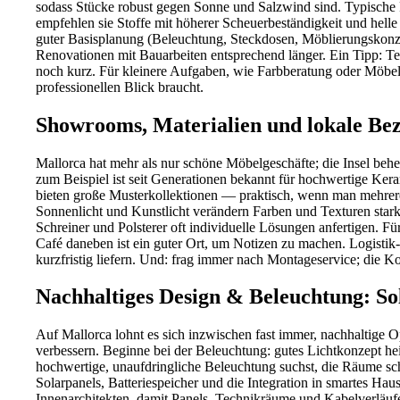
sodass Stücke robust gegen Sonne und Salzwind sind. Typische P
empfehlen sie Stoffe mit höherer Scheuerbeständigkeit und hell
guter Basisplanung (Beleuchtung, Steckdosen, Möblierungskonzept
Renovationen mit Bauarbeiten entsprechend länger. Ein Tipp: T
noch kurz. Für kleinere Aufgaben, wie Farbberatung oder Möbels
professionellen Blick braucht.
Showrooms, Materialien und lokale Bez
Mallorca hat mehr als nur schöne Möbelgeschäfte; die Insel beh
zum Beispiel ist seit Generationen bekannt für hochwertige Ke
bieten große Musterkollektionen — praktisch, wenn man mehrer
Sonnenlicht und Kunstlicht verändern Farben und Texturen stark
Schreiner und Polsterer oft individuelle Lösungen anfertigen. Fü
Café daneben ist ein guter Ort, um Notizen zu machen. Logisti
kurzfristig liefern. Und: frag immer nach Montageservice; die
Nachhaltiges Design & Beleuchtung: So
Auf Mallorca lohnt es sich inzwischen fast immer, nachhaltige 
verbessern. Beginne bei der Beleuchtung: gutes Lichtkonzept h
hochwertige, unaufdringliche Beleuchtung suchst, die Räume sch
Solarpanels, Batteriespeicher und die Integration in smartes Ha
Innenarchitekten, damit Panels, Technikräume und Kabelverläufe