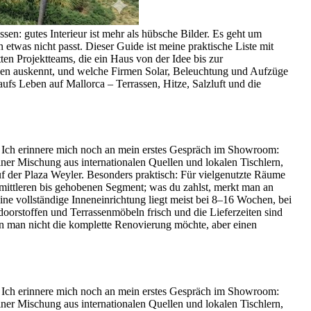
en: gutes Interieur ist mehr als hübsche Bilder. Es geht um
etwas nicht passt. Dieser Guide ist meine praktische Liste mit
en Projektteams, die ein Haus von der Idee bis zur
nken auskennt, und welche Firmen Solar, Beleuchtung und Aufzüge
ufs Leben auf Mallorca – Terrassen, Hitze, Salzluft und die
t. Ich erinnere mich noch an mein erstes Gespräch im Showroom:
iner Mischung aus internationalen Quellen und lokalen Tischlern,
f der Plaza Weyler. Besonders praktisch: Für vielgenutzte Räume
 mittleren bis gehobenen Segment; was du zahlst, merkt man an
ine vollständige Inneneinrichtung liegt meist bei 8–16 Wochen, bei
orstoffen und Terrassenmöbeln frisch und die Lieferzeiten sind
enn man nicht die komplette Renovierung möchte, aber einen
t. Ich erinnere mich noch an mein erstes Gespräch im Showroom:
iner Mischung aus internationalen Quellen und lokalen Tischlern,